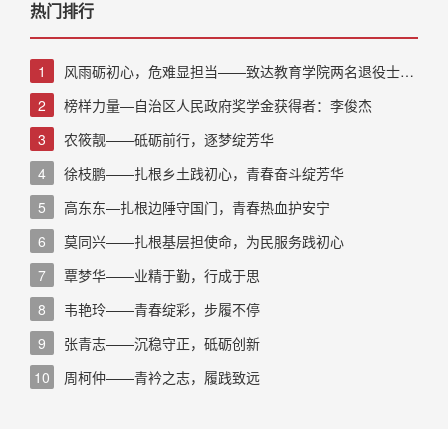
热门排行
1
风雨砺初心，危难显担当——致达教育学院两名退役士兵
校友并肩奋战抗洪救灾一线
2
榜样力量—自治区人民政府奖学金获得者：李俊杰
3
农筱靓——砥砺前行，逐梦绽芳华
4
徐枝鹏——扎根乡土践初心，青春奋斗绽芳华
5
高东东—扎根边陲守国门，青春热血护安宁
6
莫同兴——扎根基层担使命，为民服务践初心
7
覃梦华——业精于勤，行成于思
8
韦艳玲——青春绽彩，步履不停
9
张青志——沉稳守正，砥砺创新
10
周柯仲——青衿之志，履践致远