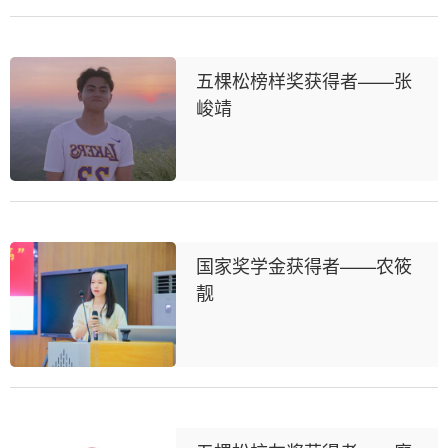
五棵松榜样奖获得者——张
峻靖
国家奖学金获得者——农筱
靓