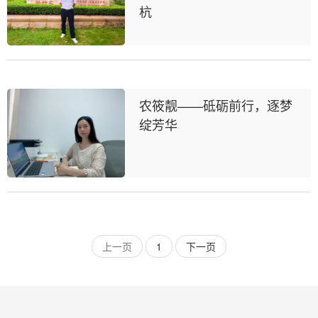
杭
农筱靓——砥砺前行，逐梦
绽芳华
上一页
1
下一页