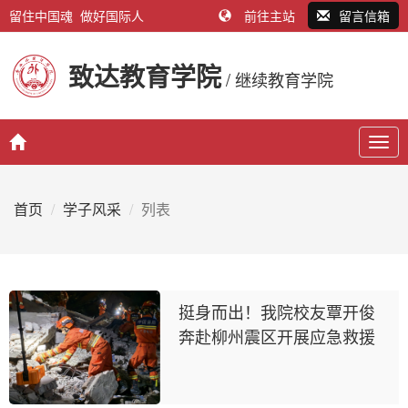
留住中国魂 做好国际人
前往主站
留言信箱
致达教育学院
/ 继续教育学院
Togg
navig
首页
学子风采
列表
挺身而出！我院校友覃开俊
奔赴柳州震区开展应急救援