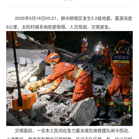
2026年5月18日00:21，柳州柳南区发生5.2级地震，震源深度
8公里，太阳村镇多地房屋倒塌、人员受困，灾情紧急。
灾情面前，一支本土民间应急力量龙城先锋救援队闻令而动、
火速集结，星夜奔赴震中开展搜救。在这支队伍里，有一位让母校