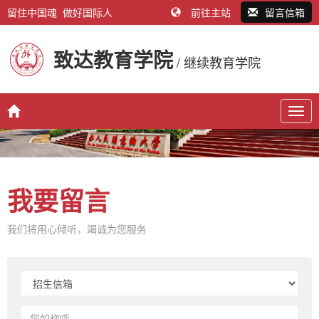
留住中国魂 做好国际人
前往主站
留言信箱
致达教育学院
/ 继续教育学院
Togg
navig
我要留言
我们将用心倾听，竭诚为您服务